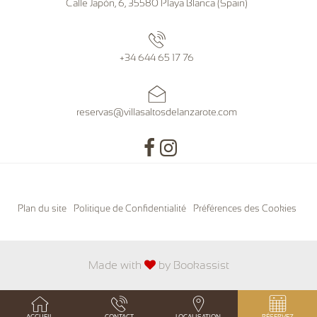
Calle Japón, 6
,
35580
Playa Blanca
(
Spain
)
+34 644 65 17 76
reservas@villasaltosdelanzarote.com
Plan du site
Politique de Confidentialité
Préférences des Cookies
Made with
by Bookassist